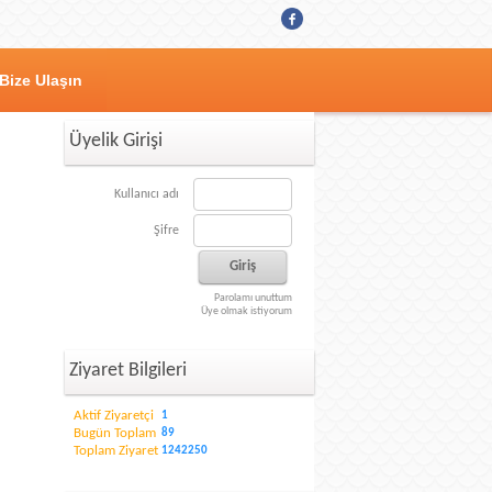
Bize Ulaşın
Üyelik Girişi
Kullanıcı adı
Şifre
Parolamı unuttum
Üye olmak istiyorum
Ziyaret Bilgileri
Aktif Ziyaretçi
1
Bugün Toplam
89
Toplam Ziyaret
1242250